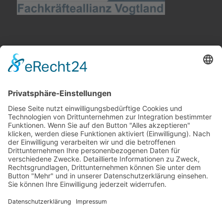
© Copyright - Netzwerk Fachkräfte international |
Umsetzung Pepsite®